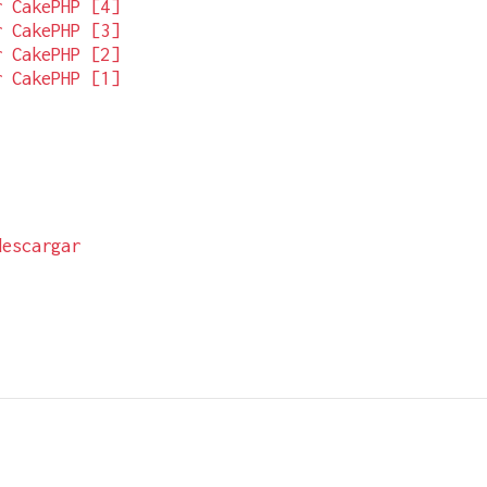
r CakePHP [4]
r CakePHP [3]
r CakePHP [2]
r CakePHP [1]
descargar