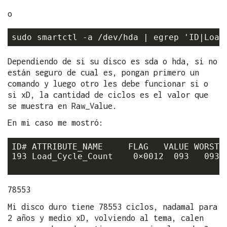
o
Dependiendo de si su disco es sda o hda, si no
están seguro de cual es, pongan primero un
comando y luego otro les debe funcionar si o
si xD, la cantidad de ciclos es el valor que
se muestra en Raw_Value.
En mi caso me mostró:
ID# ATTRIBUTE_NAME     FLAG   VALUE WORST T
193 Load_Cycle_Count    0×0012  093   093 
78553
Mi disco duro tiene 78553 ciclos, nadamal para
2 años y medio xD, volviendo al tema, calen