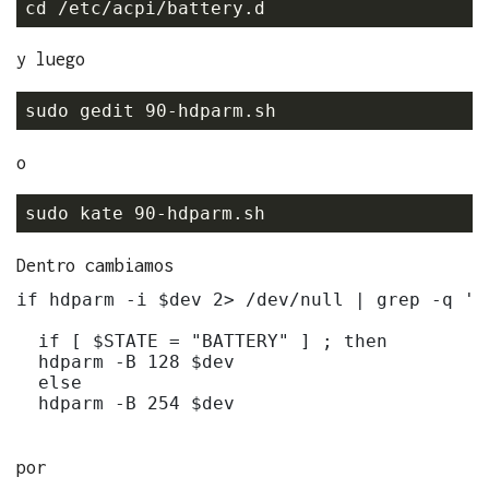
y luego
o
Dentro cambiamos
if hdparm -i $dev 2> /dev/null | grep -q 'A
  if [ $STATE = "BATTERY" ] ; then

  hdparm -B 128 $dev

  else

  hdparm -B 254 $dev

por