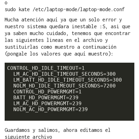
o
sudo kate /etc/laptop-mode/laptop-mode.conf
Mucha atención aquí ya que un solo error y
nuestro sistema quedara inestable :S, asi que
ya saben mucho cuidado, tenemos que encontrar
las siguientes lineas en el archivo y
sustituirlas como muestro a continuación
(pongale los valores que aquí muestro):
CONTROL_HD_IDLE_TIMEOUT=1

  LM_AC_HD_IDLE_TIMEOUT_SECONDS=300

  LM_BATT_HD_IDLE_TIMEOUT_SECONDS=300

  NOLM_HD_IDLE_TIMEOUT_SECONDS=7200

  CONTROL_HD_POWERMGMT=1

  BATT_HD_POWERMGMT=239

  LM_AC_HD_POWERMGMT=239

  NOLM_AC_HD_POWERMGMT=239

Guardamos y salimos, ahora editamos el
siguiente archivo